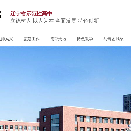
辽宁省示范性高中
立德树人 以人为本 全面发展 特色创新
教师风采
党建工作
德育天地
特色教学
共青团风采