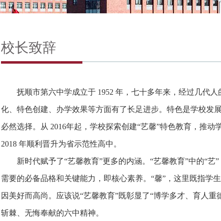
校长致辞
抚顺市第六中学成立于 1952 年，七十多年来，经过几
化、特色创建、办学效果等方面有了长足进步。特色是学校发
必然选择。从 2016年起，学校探索创建“艺馨”特色教育，推
2018 年顺利晋升为省示范性高中。
新时代赋予了“艺馨教育”更多的内涵。“艺馨教育”中的“
需要的必备品格和关键能力，即核心素养。“馨”，这里既指学
因美好而高尚。应该说“艺馨教育”既彰显了“博学多才、育人重
斩棘、无悔奉献的六中精神。