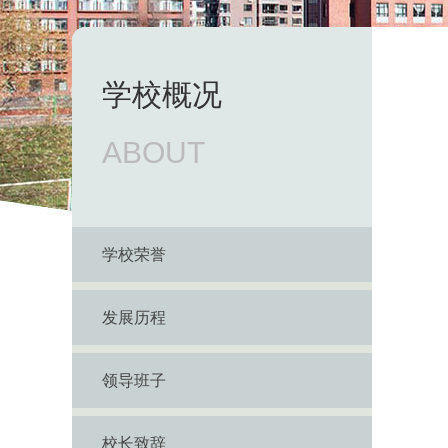
学校概况
ABOUT
学校荣誉
发展历程
领导班子
校长致辞